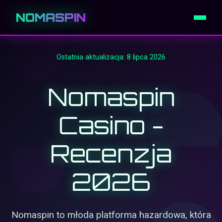
NOMASPIN
Ostatnia aktualizacja: 8 lipca 2026
Nomaspin
Casino -
Recenzja
2026
Nomaspin to młoda platforma hazardowa, która