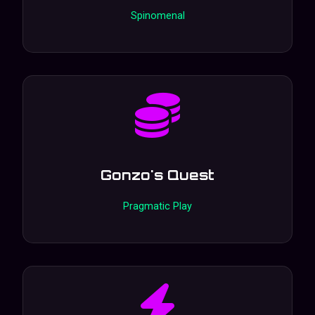
Spinomenal
Gonzo's Quest
Pragmatic Play