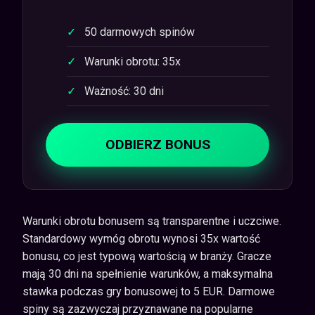
50 darmowych spinów
Warunki obrotu: 35x
Ważność: 30 dni
ODBIERZ BONUS
Warunki obrotu bonusem są transparentne i uczciwe.
Standardowy wymóg obrotu wynosi 35x wartość
bonusu, co jest typową wartością w branży. Gracze
mają 30 dni na spełnienie warunków, a maksymalna
stawka podczas gry bonusowej to 5 EUR. Darmowe
spiny są zazwyczaj przyznawane na popularne