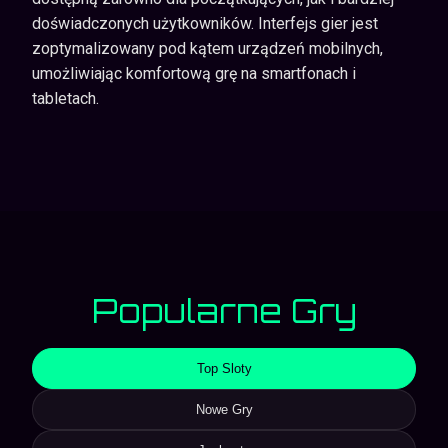
doświadczonych użytkowników. Interfejs gier jest
zoptymalizowany pod kątem urządzeń mobilnych,
umożliwiając komfortową grę na smartfonach i
tabletach.
Popularne Gry
Top Sloty
Nowe Gry