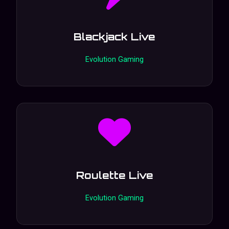
Blackjack Live
Evolution Gaming
Roulette Live
Evolution Gaming