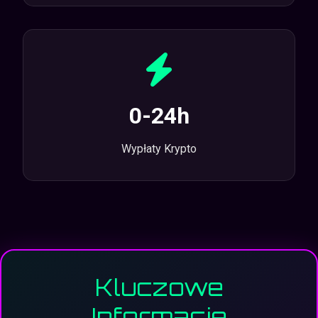
0-24h
Wypłaty Krypto
Kluczowe
Informacje