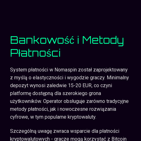
Bankowość i Metody
Płatności
System płatności w Nomaspin został zaprojektowany
z myślą o elastyczności i wygodzie graczy. Minimalny
depozyt wynosi zaledwie 15-20 EUR, co czyni
platformę dostępną dla szerokiego grona
użytkowników. Operator obsługuje zarówno tradycyjne
metody płatności, jak i nowoczesne rozwiązania
cyfrowe, w tym popularne kryptowaluty.
Szczególną uwagę zwraca wsparcie dla płatności
kryptowalutowych - gracze mogą korzystać z Bitcoin