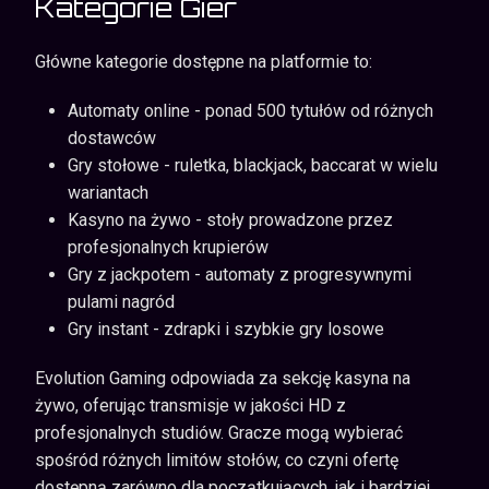
Kategorie Gier
Główne kategorie dostępne na platformie to:
Automaty online - ponad 500 tytułów od różnych
dostawców
Gry stołowe - ruletka, blackjack, baccarat w wielu
wariantach
Kasyno na żywo - stoły prowadzone przez
profesjonalnych krupierów
Gry z jackpotem - automaty z progresywnymi
pulami nagród
Gry instant - zdrapki i szybkie gry losowe
Evolution Gaming odpowiada za sekcję kasyna na
żywo, oferując transmisje w jakości HD z
profesjonalnych studiów. Gracze mogą wybierać
spośród różnych limitów stołów, co czyni ofertę
dostępną zarówno dla początkujących, jak i bardziej