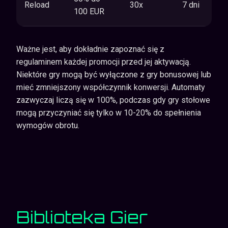
Reload
30x
7 dni
100 EUR
Ważne jest, aby dokładnie zapoznać się z
regulaminem każdej promocji przed jej aktywacją.
Niektóre gry mogą być wyłączone z gry bonusowej lub
mieć zmniejszony współczynnik konwersji. Automaty
zazwyczaj liczą się w 100%, podczas gdy gry stołowe
mogą przyczyniać się tylko w 10-20% do spełnienia
wymogów obrotu.
Biblioteka Gier