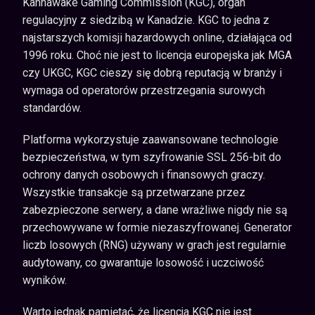
Kahnawake Gaming Commission (KGC), organ
regulacyjny z siedzibą w Kanadzie. KGC to jedna z
najstarszych komisji hazardowych online, działająca od
1996 roku. Choć nie jest to licencja europejska jak MGA
czy UKGC, KGC cieszy się dobrą reputacją w branży i
wymaga od operatorów przestrzegania surowych
standardów.
Platforma wykorzystuje zaawansowane technologie
bezpieczeństwa, w tym szyfrowanie SSL 256-bit do
ochrony danych osobowych i finansowych graczy.
Wszystkie transakcje są przetwarzane przez
zabezpieczone serwery, a dane wrażliwe nigdy nie są
przechowywane w formie niezaszyfrowanej. Generator
liczb losowych (RNG) używany w grach jest regularnie
audytowany, co gwarantuje losowość i uczciwość
wyników.
Warto jednak pamiętać, że licencja KGC nie jest