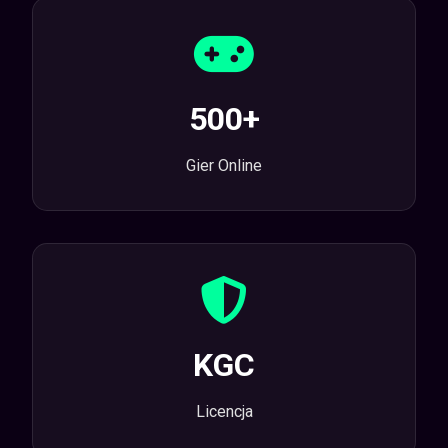
500+
Gier Online
KGC
Licencja