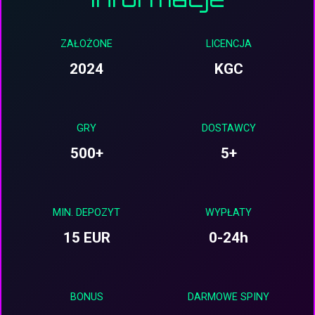
ZAŁOŻONE
LICENCJA
2024
KGC
GRY
DOSTAWCY
500+
5+
MIN. DEPOZYT
WYPŁATY
15 EUR
0-24h
BONUS
DARMOWE SPINY